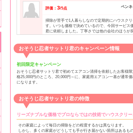
ペンネ
3
評価：
/5点
掃除が苦手で1人暮らしなので定期的にハウスク
す。いつも価格で決めているので、今回サービス
君に依頼しました。丁寧さでは他の会社のほうが
ば満足です。
おそうじ忍者サットリ君のキャンペーン情報
ペン
2
評価：
/5点
初回限定キャンペーン
先日水回りと照明拭き上げをお願いしました。大
おそうじ忍者サットリ君で初めてエアコン清掃を依頼したお客様限
したが、水周りの黄ばみとカビが多少残ってしま
格25,000円のところ、20,000円～に、家庭用エアコン一基が通常価格1
除をしてくれた方は女性で感じは良かったのでク
になります。
おそうじ忍者サットリ君の特徴
ペン
3
評価：
/5点
リーズナブルな価格でプロならではの技術でハウスクリー
掃除に来てくれた女性たちは明るく、礼儀正しく
料金的も以前依頼した他社と比較してお安く、満
その家庭によって毎日の掃除をどの程度するかは異なります。
だったのですが、お蔭で気持ちよく新年は迎えら
しかし、多くの家庭がどうしても手が行き届かない箇所はあるも
ています。