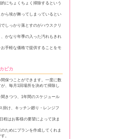
期的にちょくちょく掃除するという
こから埃が舞ってしまっているとい
ネーム：愛子 性別：女性
術でしっかり落とすのがハウスクリ
ました。相見積もりをして
り、かなり年季の入った汚れもきれ
照明器具に埃がついている
くても丁寧な会社がいいで
をお手軽な価格で提供することをモ
カピカ
い間保つことができます。一度に数
が、毎月1回場所を決めて掃除し
聞きつつ、1年間のスケジュール
クス掛け、キッチン廻り・レンジフ
る日程はお客様の要望によって決ま
様のためにプランを作成してくれま
です。