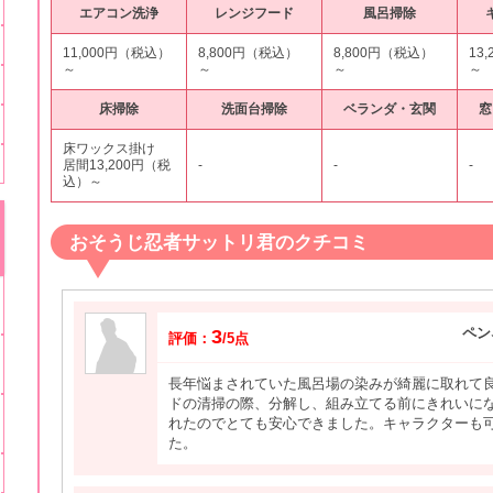
エアコン洗浄
レンジフード
風呂掃除
11,000円（税込）
8,800円（税込）
8,800円（税込）
13
～
～
～
～
床掃除
洗面台掃除
ベランダ・玄関
窓
床ワックス掛け
居間13,200円（税
-
-
-
込）～
おそうじ忍者サットリ君のクチコミ
ペン
3
評価：
/5点
長年悩まされていた風呂場の染みが綺麗に取れて
ドの清掃の際、分解し、組み立てる前にきれいに
れたのでとても安心できました。キャラクターも
た。