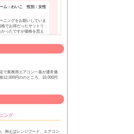
ーム：わいこ 性別：女性
リーニングをお願いしていま
価格でお得だったサットリ
良かったですが価格を思え
ネーム：しろ 性別：女性
方きれいにしていただけま
定で業務用エアコン一基が通常価
い、残念に感じました。掃
2,000円ののところ、10,000円
レームはしていません。
ネーム：水色 性別：女性
ニング
、仕事ぶりも丁寧でした。
足できました。年末の掃除
れて家族みんなで大満足し
の。例えばレンジフード、エアコン