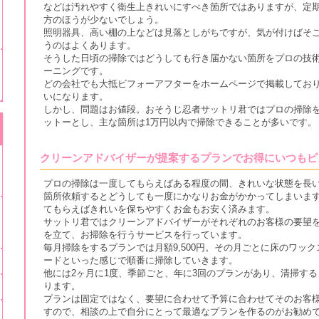
などは汚れやすく衛生上きれいにすべき箇所ではありますが、定
方のほうが少ないでしょう。
照明器具、高い棚の上などは見落としがちですが、気が付けばそ
ペン
2
うのはよくあります。
評価：
/5点
そうした日頃の掃除ではどうしても行き届かない箇所をプロの技
ーニングです。
アパート退去時のハウスクリーニングをお願いし
どの会社でも大抵ビフォーアフターをホームページで掲載してお
金額的には他社よりも少し安く済んだのですが、
いになります。
など仕上がりの面では満足できませんでした。安
しかし、問題はお値段。おそうじ忍者サットリ君ではプロの掃除
すよね。
ットーとし、主な箇所は1万円以内で掃除できることが多いです。
クリーンアドバイザーが提案するプランでお得にいつもピ
プロの掃除は一度してもらえばある程度の間、きれいな状態を長
箇所依頼するとどうしても一度にかなりお金がかかってしまいます
てもらえばきれいを保ちやすくお金もお安く済みます。
サットリ君ではクリーンアドバイザーがそれぞれのお客様の要望を
を立て、お掃除を行うサービスを行っています。
毎月掃除をするプランでは月額9,500円。その月ごとに床のワッ
ードといった感じで順番に掃除していきます。
他には2ヶ月に1度、季節ごと、年に3回のプランがあり、清掃す
ります。
プランは固定ではなく、要望に合わせて予算に合わせてそのお客
すので、相談の上で自分にとって最適なプランを作るのがお勧め